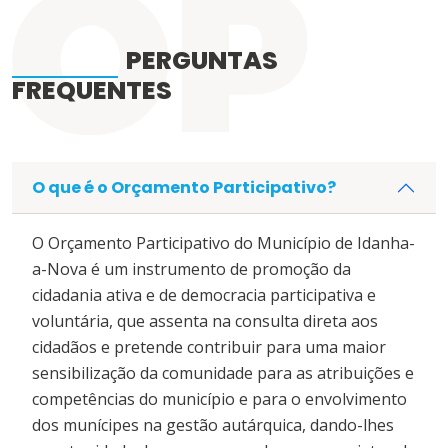
PERGUNTAS
FREQUENTES
O que é o Orçamento Participativo?
O Orçamento Participativo do Município de Idanha-
a-Nova é um instrumento de promoção da
cidadania ativa e de democracia participativa e
voluntária, que assenta na consulta direta aos
cidadãos e pretende contribuir para uma maior
sensibilização da comunidade para as atribuições e
competências do município e para o envolvimento
dos munícipes na gestão autárquica, dando-lhes