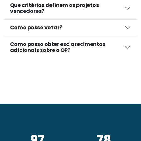
Que critérios definem os projetos
vencedores?
Como posso votar?
Como posso obter esclarecimentos
adicionais sobre o OP?
97
78