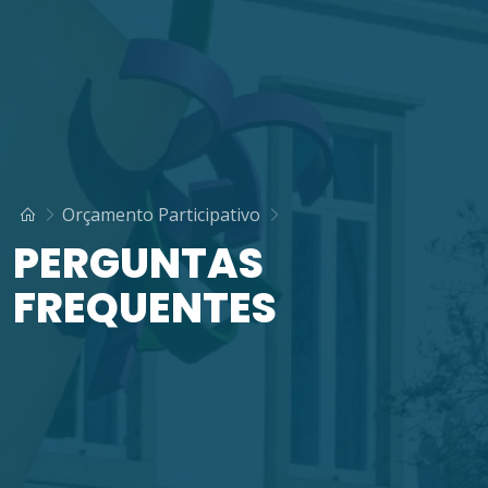
Orçamento Participativo
PERGUNTAS
FREQUENTES