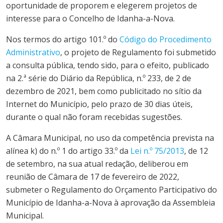
oportunidade de proporem e elegerem projetos de
interesse para o Concelho de
Idanha-a-Nova
.
Nos termos do artigo 101.º do
Código do Procedimento
Administrativo
, o projeto de Regulamento foi submetido
a consulta pública, tendo sido, para o efeito, publicado
na 2.ª série do Diário da República, n.º 233, de 2 de
dezembro de 2021, bem como publicitado no sítio da
Internet do
Município
, pelo prazo de 30 dias úteis,
durante o qual não foram recebidas sugestões.
A Câmara Municipal, no uso da competência prevista na
alínea k) do n.º 1 do artigo 33.º da
Lei n.º 75/2013
, de 12
de setembro, na sua atual redação, deliberou em
reunião de Câmara de 17 de fevereiro de 2022,
submeter o Regulamento do
Orçamento
Participativo
do
Município
de
Idanha-a-Nova
à aprovação da Assembleia
Municipal.