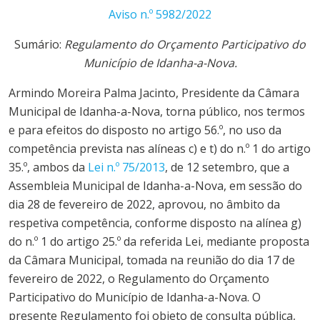
Aviso n.º 5982/2022
Sumário:
Regulamento do
Orçamento
Participativo
do
Município
de
Idanha-a-Nova
.
Armindo Moreira Palma Jacinto, Presidente da Câmara
Municipal de
Idanha-a-Nova
, torna público, nos termos
e para efeitos do disposto no artigo 56.º, no uso da
competência prevista nas alíneas c) e t) do n.º 1 do artigo
35.º, ambos da
Lei n.º 75/2013
, de 12 setembro, que a
Assembleia Municipal de
Idanha-a-Nova
, em sessão do
dia 28 de fevereiro de 2022, aprovou, no âmbito da
respetiva competência, conforme disposto na alínea g)
do n.º 1 do artigo 25.º da referida Lei, mediante proposta
da Câmara Municipal, tomada na reunião do dia 17 de
fevereiro de 2022, o Regulamento do
Orçamento
Participativo
do
Município
de
Idanha-a-Nova
. O
presente Regulamento foi objeto de consulta pública,