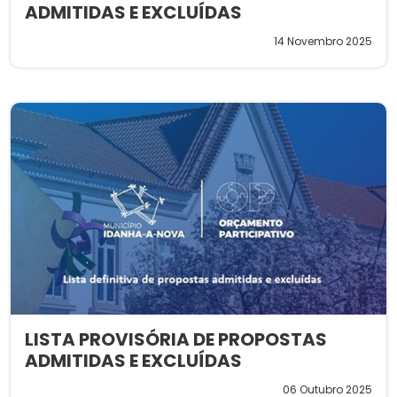
ADMITIDAS E EXCLUÍDAS
14 Novembro 2025
LISTA PROVISÓRIA DE PROPOSTAS
ADMITIDAS E EXCLUÍDAS
06 Outubro 2025