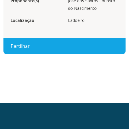
Proponente(s)
José dos Santos Loureiro
do Nascimento
Localização
Ladoeiro
Partilhar