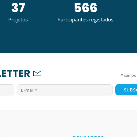
37
566
Projetos
Participantes registados
ETTER
*
campos