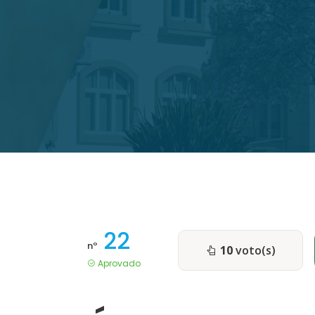
22
nº
10
voto(s)
Aprovado