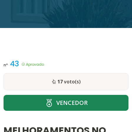
43
Aprovado
nº
17
voto(s)
VENCEDOR
MELHORAMENTOS NO